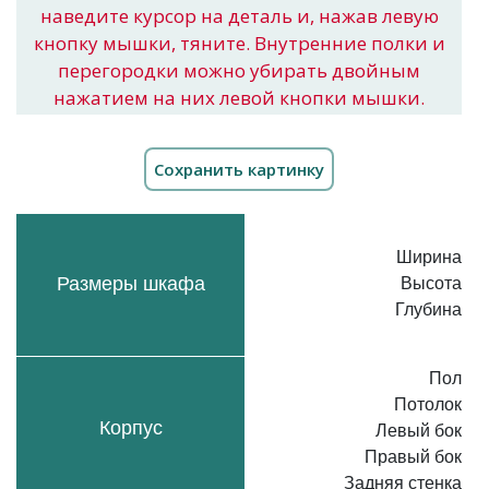
наведите курсор на деталь и, нажав левую
кнопку мышки, тяните. Внутренние полки и
перегородки можно убирать двойным
нажатием на них левой кнопки мышки.
Ширина
Размеры шкафа
Высота
Глубина
Пол
Потолок
Корпус
Левый бок
Правый бок
Задняя стенка