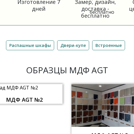
Изготовление 7
Замер, дизайн,
дней
доставка -
ц
бесплатно
Распашные шкафы
Двери-купе
Встроенные
ОБРАЗЦЫ МДФ AGT
МДФ AGT №2