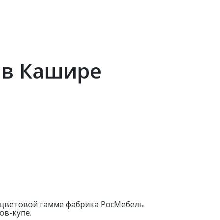
 в Кашире
й цветовой гамме фабрика РосМебель
ов-купе.