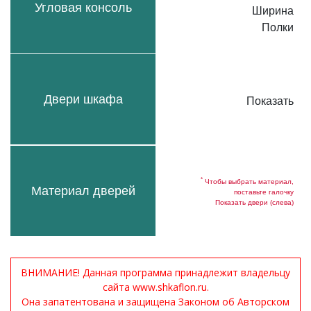
Угловая консоль
Ширина
Полки
Двери шкафа
Показать
*
Чтобы выбрать материал,
Материал дверей
поставьте галочку
Показать двери (слева)
ВНИМАНИЕ! Данная программа принадлежит владельцу
сайта www.shkaflon.ru.
Она запатентована и защищена Законом об Авторском