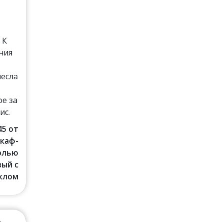
и
 К
ния
несла
е за
ис.
45 от
Шкаф-
солью
ый с
клом