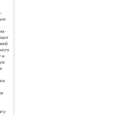
-
лью
м -
иант
жей.
много
у и
ную
а
оки
ли
и у