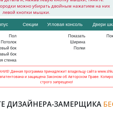
городки можно убирать двойным нажатием на них
левой кнопки мышки.
рпус
Секции
Угловая консоль
Двери ш
Пол
Показать
Пок
Потолок
Ширина
евый бок
Полки
авый бок
я стенка
ИЕ! Данная программа принадлежит владельцу сайта www.shkaf
апатентована и защищена Законом об Авторском Праве. Копир
строго запрещено!
Е ДИЗАЙНЕРА-ЗАМЕРЩИКА
БЕ