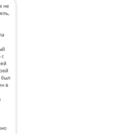
е не
ель,
ла
ый
 с
оей
моей
 был
ен в
и
чно