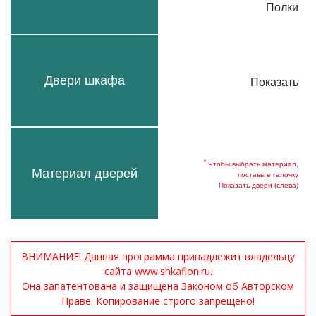
Полки
Двери шкафа
Показать
*
Чтобы выбрать материал,
Материал дверей
поставьте галочку
Показать двери (слева)
ВНИМАНИЕ! Данная программа принадлежит владельцу
сайта www.shkaflon.ru.
Она запатентована и защищена Законом об Авторском
Праве. Копирование строго запрещено!