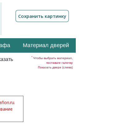
кафа
Материал дверей
*
Чтобы выбрать материал,
азать
поставьте галочку
Показать двери (слева)
lon.ru.
ование