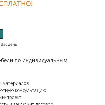
СПЛАТНО!
 Вас день
мебели по индивидуальным
ы материалов
мотную консультацию
йн-проект
ость и заключит договор