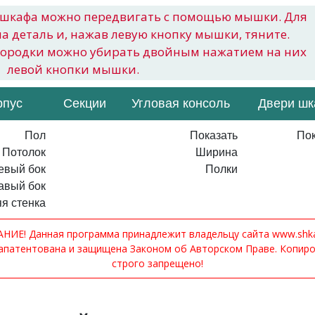
шкафа можно передвигать с помощью мышки. Для
на деталь и, нажав левую кнопку мышки, тяните.
городки можно убирать двойным нажатием на них
левой кнопки мышки.
рпус
Секции
Угловая консоль
Двери ш
Пол
Показать
Пок
Потолок
Ширина
евый бок
Полки
авый бок
я стенка
ИЕ! Данная программа принадлежит владельцу сайта www.shkaf
апатентована и защищена Законом об Авторском Праве. Копир
строго запрещено!