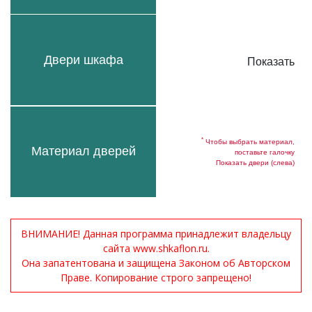
Двери шкафа
Показать
*
Чтобы выбрать материал,
Материал дверей
поставьте галочку
Показать двери (слева)
ВНИМАНИЕ! Данная программа принадлежит владельцу
сайта www.shkaflon.ru.
Она запатентована и защищена Законом об Авторском
Праве. Копирование строго запрещено!