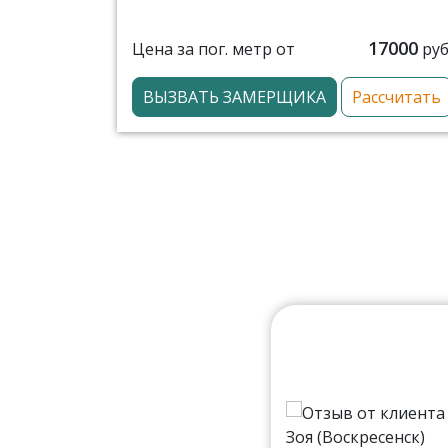
17000
Цена за пог. метр от
руб
ВЫЗВАТЬ ЗАМЕРЩИКА
Рассчитать
мальная. Есть салоны в
ии. Читал, что по
еня отошла кромка на одной
ующий день. Поэтому у меня
овора оформляют через