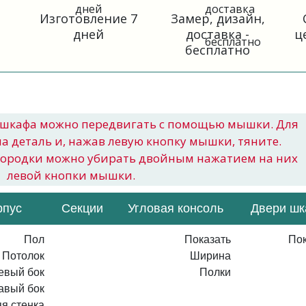
Изготовление 7
Замер, дизайн,
дней
доставка -
ц
бесплатно
шкафа можно передвигать с помощью мышки. Для
на деталь и, нажав левую кнопку мышки, тяните.
городки можно убирать двойным нажатием на них
левой кнопки мышки.
рпус
Секции
Угловая консоль
Двери ш
Пол
Показать
Пок
Потолок
Ширина
евый бок
Полки
авый бок
я стенка