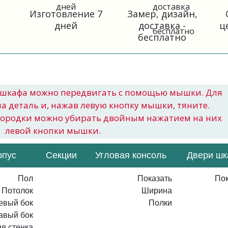
Изготовление 7
Замер, дизайн,
дней
доставка -
ц
бесплатно
шкафа можно передвигать с помощью мышки. Для
на деталь и, нажав левую кнопку мышки, тяните.
городки можно убирать двойным нажатием на них
левой кнопки мышки.
рпус
Секции
Угловая консоль
Двери ш
Пол
Показать
Пок
Потолок
Ширина
евый бок
Полки
авый бок
я стенка